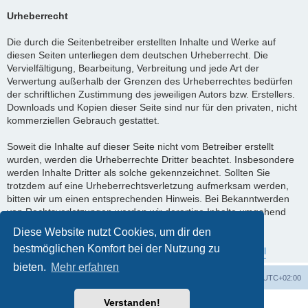
Urheberrecht
Die durch die Seitenbetreiber erstellten Inhalte und Werke auf
diesen Seiten unterliegen dem deutschen Urheberrecht. Die
Vervielfältigung, Bearbeitung, Verbreitung und jede Art der
Verwertung außerhalb der Grenzen des Urheberrechtes bedürfen
der schriftlichen Zustimmung des jeweiligen Autors bzw. Erstellers.
Downloads und Kopien dieser Seite sind nur für den privaten, nicht
kommerziellen Gebrauch gestattet.
Soweit die Inhalte auf dieser Seite nicht vom Betreiber erstellt
wurden, werden die Urheberrechte Dritter beachtet. Insbesondere
werden Inhalte Dritter als solche gekennzeichnet. Sollten Sie
trotzdem auf eine Urheberrechtsverletzung aufmerksam werden,
bitten wir um einen entsprechenden Hinweis. Bei Bekanntwerden
von Rechtsverletzungen werden wir derartige Inhalte umgehend
entfernen.
Diese Website nutzt Cookies, um dir den
bestmöglichen Komfort bei der Nutzung zu
Quelle:
https://www.e-recht24.de/impressum-generator.html
bieten.
Mehr erfahren
Foren-Übersicht
Alle Zeiten sind
UTC+02:00
Verstanden!
Powered by
phpBB
® Forum Software © phpBB Limited