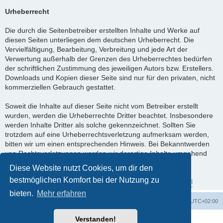
Urheberrecht
Die durch die Seitenbetreiber erstellten Inhalte und Werke auf
diesen Seiten unterliegen dem deutschen Urheberrecht. Die
Vervielfältigung, Bearbeitung, Verbreitung und jede Art der
Verwertung außerhalb der Grenzen des Urheberrechtes bedürfen
der schriftlichen Zustimmung des jeweiligen Autors bzw. Erstellers.
Downloads und Kopien dieser Seite sind nur für den privaten, nicht
kommerziellen Gebrauch gestattet.
Soweit die Inhalte auf dieser Seite nicht vom Betreiber erstellt
wurden, werden die Urheberrechte Dritter beachtet. Insbesondere
werden Inhalte Dritter als solche gekennzeichnet. Sollten Sie
trotzdem auf eine Urheberrechtsverletzung aufmerksam werden,
bitten wir um einen entsprechenden Hinweis. Bei Bekanntwerden
von Rechtsverletzungen werden wir derartige Inhalte umgehend
entfernen.
Diese Website nutzt Cookies, um dir den
bestmöglichen Komfort bei der Nutzung zu
Quelle:
https://www.e-recht24.de/impressum-generator.html
bieten.
Mehr erfahren
Foren-Übersicht
Alle Zeiten sind
UTC+02:00
Verstanden!
Powered by
phpBB
® Forum Software © phpBB Limited