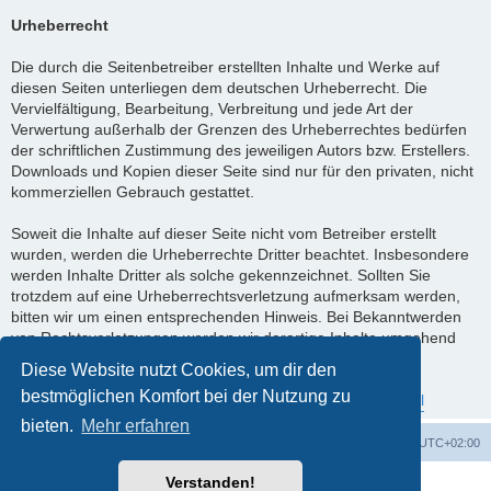
Urheberrecht
Die durch die Seitenbetreiber erstellten Inhalte und Werke auf
diesen Seiten unterliegen dem deutschen Urheberrecht. Die
Vervielfältigung, Bearbeitung, Verbreitung und jede Art der
Verwertung außerhalb der Grenzen des Urheberrechtes bedürfen
der schriftlichen Zustimmung des jeweiligen Autors bzw. Erstellers.
Downloads und Kopien dieser Seite sind nur für den privaten, nicht
kommerziellen Gebrauch gestattet.
Soweit die Inhalte auf dieser Seite nicht vom Betreiber erstellt
wurden, werden die Urheberrechte Dritter beachtet. Insbesondere
werden Inhalte Dritter als solche gekennzeichnet. Sollten Sie
trotzdem auf eine Urheberrechtsverletzung aufmerksam werden,
bitten wir um einen entsprechenden Hinweis. Bei Bekanntwerden
von Rechtsverletzungen werden wir derartige Inhalte umgehend
entfernen.
Diese Website nutzt Cookies, um dir den
bestmöglichen Komfort bei der Nutzung zu
Quelle:
https://www.e-recht24.de/impressum-generator.html
bieten.
Mehr erfahren
Foren-Übersicht
Alle Zeiten sind
UTC+02:00
Verstanden!
Powered by
phpBB
® Forum Software © phpBB Limited