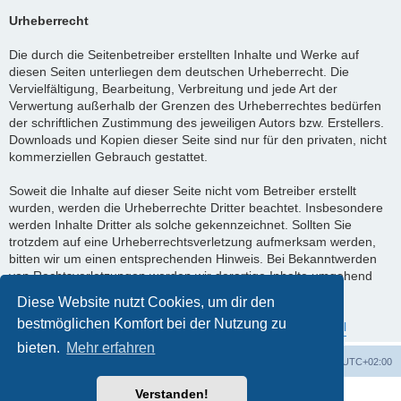
Urheberrecht
Die durch die Seitenbetreiber erstellten Inhalte und Werke auf
diesen Seiten unterliegen dem deutschen Urheberrecht. Die
Vervielfältigung, Bearbeitung, Verbreitung und jede Art der
Verwertung außerhalb der Grenzen des Urheberrechtes bedürfen
der schriftlichen Zustimmung des jeweiligen Autors bzw. Erstellers.
Downloads und Kopien dieser Seite sind nur für den privaten, nicht
kommerziellen Gebrauch gestattet.
Soweit die Inhalte auf dieser Seite nicht vom Betreiber erstellt
wurden, werden die Urheberrechte Dritter beachtet. Insbesondere
werden Inhalte Dritter als solche gekennzeichnet. Sollten Sie
trotzdem auf eine Urheberrechtsverletzung aufmerksam werden,
bitten wir um einen entsprechenden Hinweis. Bei Bekanntwerden
von Rechtsverletzungen werden wir derartige Inhalte umgehend
entfernen.
Diese Website nutzt Cookies, um dir den
bestmöglichen Komfort bei der Nutzung zu
Quelle:
https://www.e-recht24.de/impressum-generator.html
bieten.
Mehr erfahren
Foren-Übersicht
Alle Zeiten sind
UTC+02:00
Verstanden!
Powered by
phpBB
® Forum Software © phpBB Limited