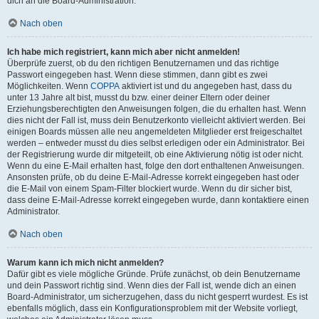
dich an die Board-Administration.
Nach oben
Ich habe mich registriert, kann mich aber nicht anmelden!
Überprüfe zuerst, ob du den richtigen Benutzernamen und das richtige
Passwort eingegeben hast. Wenn diese stimmen, dann gibt es zwei
Möglichkeiten. Wenn
COPPA
aktiviert ist und du angegeben hast, dass du
unter 13 Jahre alt bist, musst du bzw. einer deiner Eltern oder deiner
Erziehungsberechtigten den Anweisungen folgen, die du erhalten hast. Wenn
dies nicht der Fall ist, muss dein Benutzerkonto vielleicht aktiviert werden. Bei
einigen Boards müssen alle neu angemeldeten Mitglieder erst freigeschaltet
werden – entweder musst du dies selbst erledigen oder ein Administrator. Bei
der Registrierung wurde dir mitgeteilt, ob eine Aktivierung nötig ist oder nicht.
Wenn du eine E-Mail erhalten hast, folge den dort enthaltenen Anweisungen.
Ansonsten prüfe, ob du deine E-Mail-Adresse korrekt eingegeben hast oder
die E-Mail von einem Spam-Filter blockiert wurde. Wenn du dir sicher bist,
dass deine E-Mail-Adresse korrekt eingegeben wurde, dann kontaktiere einen
Administrator.
Nach oben
Warum kann ich mich nicht anmelden?
Dafür gibt es viele mögliche Gründe. Prüfe zunächst, ob dein Benutzername
und dein Passwort richtig sind. Wenn dies der Fall ist, wende dich an einen
Board-Administrator, um sicherzugehen, dass du nicht gesperrt wurdest. Es ist
ebenfalls möglich, dass ein Konfigurationsproblem mit der Website vorliegt,