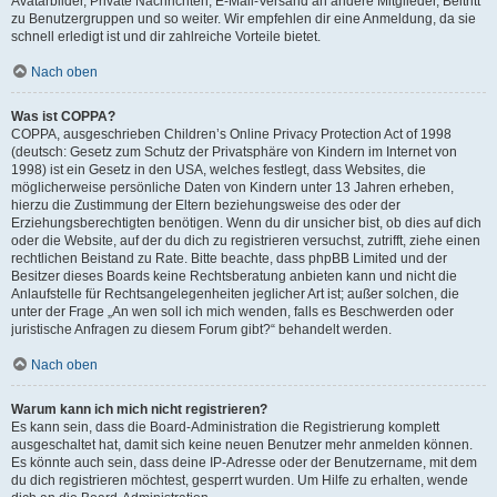
Avatarbilder, Private Nachrichten, E-Mail-Versand an andere Mitglieder, Beitritt
zu Benutzergruppen und so weiter. Wir empfehlen dir eine Anmeldung, da sie
schnell erledigt ist und dir zahlreiche Vorteile bietet.
Nach oben
Was ist COPPA?
COPPA, ausgeschrieben Children’s Online Privacy Protection Act of 1998
(deutsch: Gesetz zum Schutz der Privatsphäre von Kindern im Internet von
1998) ist ein Gesetz in den USA, welches festlegt, dass Websites, die
möglicherweise persönliche Daten von Kindern unter 13 Jahren erheben,
hierzu die Zustimmung der Eltern beziehungsweise des oder der
Erziehungsberechtigten benötigen. Wenn du dir unsicher bist, ob dies auf dich
oder die Website, auf der du dich zu registrieren versuchst, zutrifft, ziehe einen
rechtlichen Beistand zu Rate. Bitte beachte, dass phpBB Limited und der
Besitzer dieses Boards keine Rechtsberatung anbieten kann und nicht die
Anlaufstelle für Rechtsangelegenheiten jeglicher Art ist; außer solchen, die
unter der Frage „An wen soll ich mich wenden, falls es Beschwerden oder
juristische Anfragen zu diesem Forum gibt?“ behandelt werden.
Nach oben
Warum kann ich mich nicht registrieren?
Es kann sein, dass die Board-Administration die Registrierung komplett
ausgeschaltet hat, damit sich keine neuen Benutzer mehr anmelden können.
Es könnte auch sein, dass deine IP-Adresse oder der Benutzername, mit dem
du dich registrieren möchtest, gesperrt wurden. Um Hilfe zu erhalten, wende