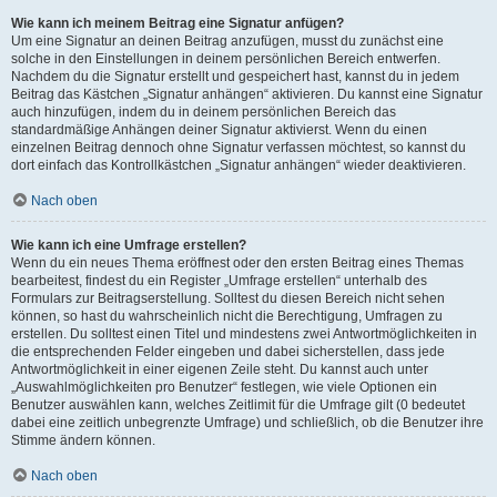
Wie kann ich meinem Beitrag eine Signatur anfügen?
Um eine Signatur an deinen Beitrag anzufügen, musst du zunächst eine
solche in den Einstellungen in deinem persönlichen Bereich entwerfen.
Nachdem du die Signatur erstellt und gespeichert hast, kannst du in jedem
Beitrag das Kästchen „Signatur anhängen“ aktivieren. Du kannst eine Signatur
auch hinzufügen, indem du in deinem persönlichen Bereich das
standardmäßige Anhängen deiner Signatur aktivierst. Wenn du einen
einzelnen Beitrag dennoch ohne Signatur verfassen möchtest, so kannst du
dort einfach das Kontrollkästchen „Signatur anhängen“ wieder deaktivieren.
Nach oben
Wie kann ich eine Umfrage erstellen?
Wenn du ein neues Thema eröffnest oder den ersten Beitrag eines Themas
bearbeitest, findest du ein Register „Umfrage erstellen“ unterhalb des
Formulars zur Beitragserstellung. Solltest du diesen Bereich nicht sehen
können, so hast du wahrscheinlich nicht die Berechtigung, Umfragen zu
erstellen. Du solltest einen Titel und mindestens zwei Antwortmöglichkeiten in
die entsprechenden Felder eingeben und dabei sicherstellen, dass jede
Antwortmöglichkeit in einer eigenen Zeile steht. Du kannst auch unter
„Auswahlmöglichkeiten pro Benutzer“ festlegen, wie viele Optionen ein
Benutzer auswählen kann, welches Zeitlimit für die Umfrage gilt (0 bedeutet
dabei eine zeitlich unbegrenzte Umfrage) und schließlich, ob die Benutzer ihre
Stimme ändern können.
Nach oben