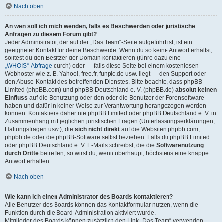
Nach oben
An wen soll ich mich wenden, falls es Beschwerden oder juristische
Anfragen zu diesem Forum gibt?
Jeder Administrator, der auf der „Das Team“-Seite aufgeführt ist, ist ein
geeigneter Kontakt für deine Beschwerde. Wenn du so keine Antwort erhältst,
solltest du den Besitzer der Domain kontaktieren (führe dazu eine
„WHOIS“-Abfrage
durch) oder — falls diese Seite bei einem kostenlosen
Webhoster wie z. B. Yahoo!, free.fr, funpic.de usw. liegt — den Support oder
den Abuse-Kontakt des betreffenden Dienstes. Bitte beachte, dass phpBB
Limited (phpBB.com) und phpBB Deutschland e. V. (phpBB.de)
absolut keinen
Einfluss
auf die Benutzung oder den oder die Benutzer der Forensoftware
haben und dafür in keiner Weise zur Verantwortung herangezogen werden
können. Kontaktiere daher nie phpBB Limited oder phpBB Deutschland e. V. in
Zusammenhang mit jeglichen juristischen Fragen (Unterlassungserklärungen,
Haftungsfragen usw.), die
sich nicht direkt
auf die Websiten phpbb.com,
phpbb.de oder die phpBB-Software selbst beziehen. Falls du phpBB Limited
oder phpBB Deutschland e. V. E-Mails schreibst, die die
Softwarenutzung
durch Dritte
betreffen, so wirst du, wenn überhaupt, höchstens eine knappe
Antwort erhalten.
Nach oben
Wie kann ich einen Administrator des Boards kontaktieren?
Alle Benutzer des Boards können das Kontaktformular nutzen, wenn die
Funktion durch die Board-Administration aktiviert wurde.
Mitglieder des Boards können zusätzlich den Link „Das Team“ verwenden.