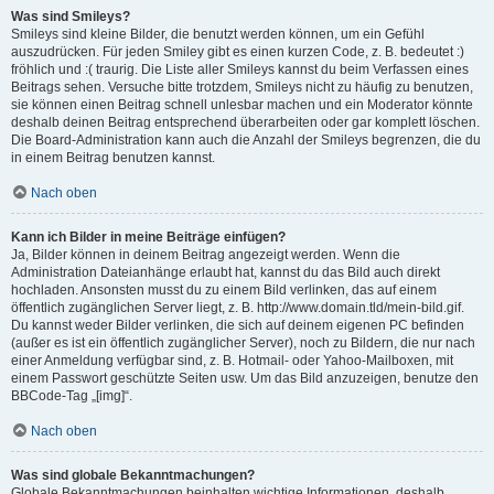
Was sind Smileys?
Smileys sind kleine Bilder, die benutzt werden können, um ein Gefühl
auszudrücken. Für jeden Smiley gibt es einen kurzen Code, z. B. bedeutet :)
fröhlich und :( traurig. Die Liste aller Smileys kannst du beim Verfassen eines
Beitrags sehen. Versuche bitte trotzdem, Smileys nicht zu häufig zu benutzen,
sie können einen Beitrag schnell unlesbar machen und ein Moderator könnte
deshalb deinen Beitrag entsprechend überarbeiten oder gar komplett löschen.
Die Board-Administration kann auch die Anzahl der Smileys begrenzen, die du
in einem Beitrag benutzen kannst.
Nach oben
Kann ich Bilder in meine Beiträge einfügen?
Ja, Bilder können in deinem Beitrag angezeigt werden. Wenn die
Administration Dateianhänge erlaubt hat, kannst du das Bild auch direkt
hochladen. Ansonsten musst du zu einem Bild verlinken, das auf einem
öffentlich zugänglichen Server liegt, z. B. http://www.domain.tld/mein-bild.gif.
Du kannst weder Bilder verlinken, die sich auf deinem eigenen PC befinden
(außer es ist ein öffentlich zugänglicher Server), noch zu Bildern, die nur nach
einer Anmeldung verfügbar sind, z. B. Hotmail- oder Yahoo-Mailboxen, mit
einem Passwort geschützte Seiten usw. Um das Bild anzuzeigen, benutze den
BBCode-Tag „[img]“.
Nach oben
Was sind globale Bekanntmachungen?
Globale Bekanntmachungen beinhalten wichtige Informationen, deshalb