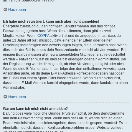
dich an die Board-Administration.
Nach oben
Ich habe mich registriert, kann mich aber nicht anmelden!
Überprüfe zuerst, ob du den richtigen Benutzernamen und das richtige
Passwort eingegeben hast. Wenn diese stimmen, dann gibt es zwei
Möglichkeiten. Wenn
COPPA
aktiviert ist und du angegeben hast, dass du
unter 13 Jahre alt bist, musst du bzw. einer deiner Eltern oder deiner
Erziehungsberechtigten den Anweisungen folgen, die du erhalten hast. Wenn
dies nicht der Fall ist, muss dein Benutzerkonto vielleicht aktiviert werden. Bei
einigen Boards müssen alle neu angemeldeten Mitglieder erst freigeschaltet
werden – entweder musst du dies selbst erledigen oder ein Administrator. Bei
der Registrierung wurde dir mitgeteilt, ob eine Aktivierung nötig ist oder nicht.
Wenn du eine E-Mail erhalten hast, folge den dort enthaltenen Anweisungen.
Ansonsten prüfe, ob du deine E-Mail-Adresse korrekt eingegeben hast oder
die E-Mail von einem Spam-Filter blockiert wurde. Wenn du dir sicher bist,
dass deine E-Mail-Adresse korrekt eingegeben wurde, dann kontaktiere einen
Administrator.
Nach oben
Warum kann ich mich nicht anmelden?
Dafür gibt es viele mögliche Gründe. Prüfe zunächst, ob dein Benutzername
und dein Passwort richtig sind. Wenn dies der Fall ist, wende dich an einen
Board-Administrator, um sicherzugehen, dass du nicht gesperrt wurdest. Es ist
ebenfalls möglich, dass ein Konfigurationsproblem mit der Website vorliegt,