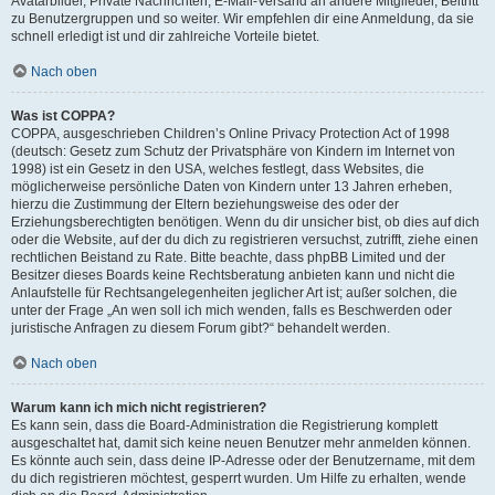
Avatarbilder, Private Nachrichten, E-Mail-Versand an andere Mitglieder, Beitritt
zu Benutzergruppen und so weiter. Wir empfehlen dir eine Anmeldung, da sie
schnell erledigt ist und dir zahlreiche Vorteile bietet.
Nach oben
Was ist COPPA?
COPPA, ausgeschrieben Children’s Online Privacy Protection Act of 1998
(deutsch: Gesetz zum Schutz der Privatsphäre von Kindern im Internet von
1998) ist ein Gesetz in den USA, welches festlegt, dass Websites, die
möglicherweise persönliche Daten von Kindern unter 13 Jahren erheben,
hierzu die Zustimmung der Eltern beziehungsweise des oder der
Erziehungsberechtigten benötigen. Wenn du dir unsicher bist, ob dies auf dich
oder die Website, auf der du dich zu registrieren versuchst, zutrifft, ziehe einen
rechtlichen Beistand zu Rate. Bitte beachte, dass phpBB Limited und der
Besitzer dieses Boards keine Rechtsberatung anbieten kann und nicht die
Anlaufstelle für Rechtsangelegenheiten jeglicher Art ist; außer solchen, die
unter der Frage „An wen soll ich mich wenden, falls es Beschwerden oder
juristische Anfragen zu diesem Forum gibt?“ behandelt werden.
Nach oben
Warum kann ich mich nicht registrieren?
Es kann sein, dass die Board-Administration die Registrierung komplett
ausgeschaltet hat, damit sich keine neuen Benutzer mehr anmelden können.
Es könnte auch sein, dass deine IP-Adresse oder der Benutzername, mit dem
du dich registrieren möchtest, gesperrt wurden. Um Hilfe zu erhalten, wende