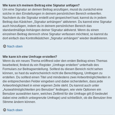
Wie kann ich meinem Beitrag eine Signatur anfügen?
Um eine Signatur an deinen Beitrag anzufügen, musst du zunächst eine
solche in den Einstellungen in deinem persönlichen Bereich entwerfen.
Nachdem du die Signatur erstellt und gespeichert hast, kannst du in jedem
Beitrag das Kästchen „Signatur anhängen“ aktivieren. Du kannst eine Signatur
auch hinzufügen, indem du in deinem persönlichen Bereich das
standardmäßige Anhängen deiner Signatur aktivierst. Wenn du einen
einzelnen Beitrag dennoch ohne Signatur verfassen möchtest, so kannst du
dort einfach das Kontrollkästchen „Signatur anhängen“ wieder deaktivieren.
Nach oben
Wie kann ich eine Umfrage erstellen?
Wenn du ein neues Thema eröffnest oder den ersten Beitrag eines Themas
bearbeitest, findest du ein Register „Umfrage erstellen“ unterhalb des
Formulars zur Beitragserstellung. Solltest du diesen Bereich nicht sehen
können, so hast du wahrscheinlich nicht die Berechtigung, Umfragen zu
erstellen. Du solltest einen Titel und mindestens zwei Antwortmöglichkeiten in
die entsprechenden Felder eingeben und dabei sicherstellen, dass jede
Antwortmöglichkeit in einer eigenen Zeile steht. Du kannst auch unter
„Auswahlmöglichkeiten pro Benutzer“ festlegen, wie viele Optionen ein
Benutzer auswählen kann, welches Zeitlimit für die Umfrage gilt (0 bedeutet
dabei eine zeitlich unbegrenzte Umfrage) und schließlich, ob die Benutzer ihre
Stimme ändern können.
Nach oben