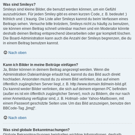
Was sind Smileys?
Smileys sind kleine Bilder, die benutzt werden können, um ein Gefühl
auszudrücken. Für jeden Smiley gibt es einen kurzen Code, z. B. bedeutet :)
fröhlich und :( traurig. Die Liste aller Smileys kannst du beim Verfassen eines
Beitrags sehen. Versuche bitte trotzdem, Smileys nicht zu häufig zu benutzen,
sie können einen Beitrag schnell unlesbar machen und ein Moderator könnte
deshalb deinen Beitrag entsprechend überarbeiten oder gar komplett löschen.
Die Board-Administration kann auch die Anzahl der Smileys begrenzen, die du
in einem Beitrag benutzen kannst.
Nach oben
Kann ich Bilder in meine Beiträge einfügen?
Ja, Bilder können in deinem Beitrag angezeigt werden. Wenn die
Administration Dateianhänge erlaubt hat, kannst du das Bild auch direkt
hochladen. Ansonsten musst du zu einem Bild verlinken, das auf einem
öffentlich zugänglichen Server liegt, z. B. http://www.domain.tld/mein-bild.gif.
Du kannst weder Bilder verlinken, die sich auf deinem eigenen PC befinden
(außer es ist ein öffentlich zugänglicher Server), noch zu Bildern, die nur nach
einer Anmeldung verfügbar sind, z. B. Hotmail- oder Yahoo-Mailboxen, mit
einem Passwort geschützte Seiten usw. Um das Bild anzuzeigen, benutze den
BBCode-Tag „[img]“.
Nach oben
Was sind globale Bekanntmachungen?
Globale Bekanntmachungen beinhalten wichtige Informationen, deshalb