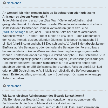
Nach oben
An wen soll ich mich wenden, falls es Beschwerden oder juristische
Anfragen zu diesem Forum gibt?
Jeder Administrator, der auf der „Das Team“-Seite aufgeführt ist, ist ein
geeigneter Kontakt für deine Beschwerde. Wenn du so keine Antwort erhältst,
solltest du den Besitzer der Domain kontaktieren (führe dazu eine
„WHOIS“-Abfrage
durch) oder — falls diese Seite bei einem kostenlosen
Webhoster wie z. B. Yahoo!, free.fr, funpic.de usw. liegt — den Support oder
den Abuse-Kontakt des betreffenden Dienstes. Bitte beachte, dass phpBB
Limited (phpBB.com) und phpBB Deutschland e. V. (phpBB.de)
absolut keinen
Einfluss
auf die Benutzung oder den oder die Benutzer der Forensoftware
haben und dafür in keiner Weise zur Verantwortung herangezogen werden
können. Kontaktiere daher nie phpBB Limited oder phpBB Deutschland e. V. in
Zusammenhang mit jeglichen juristischen Fragen (Unterlassungserklärungen,
Haftungsfragen usw.), die
sich nicht direkt
auf die Websiten phpbb.com,
phpbb.de oder die phpBB-Software selbst beziehen. Falls du phpBB Limited
oder phpBB Deutschland e. V. E-Mails schreibst, die die
Softwarenutzung
durch Dritte
betreffen, so wirst du, wenn überhaupt, höchstens eine knappe
Antwort erhalten.
Nach oben
Wie kann ich einen Administrator des Boards kontaktieren?
Alle Benutzer des Boards können das Kontaktformular nutzen, wenn die
Funktion durch die Board-Administration aktiviert wurde.
Mitglieder des Boards können zusätzlich den Link „Das Team“ verwenden.