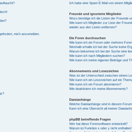
auftaucht?
Ich habe eine Spam-E-Mail von einem Mitgli
alsch!
Freunde und ignorierte Mitglieder
Wozu benötige ich die Listen der Freunde un
rden?
Wie kann ich Mitglieder zur Liste der Freund
wieder aus den Listen entfernen?
fgefordert, mich anzumelden.
Die Foren durchsuchen
Wie kann ich ein Forum oder mehrere For
Weshalb erhalte ich bei der Suche keine Er
Warum bekomme ich bei der Suche eine lee
Wie kann ich nach Mitgliedern suchen?
Wie kann ich meine eigenen Beiträge und T
Abonnements und Lesezeichen
Was ist der Unterschied zwischen einem L
Wie kann ich ein Lesezeichen auf ein Them
Wie kann ich ein Forum abonnieren?
Wie deaktiviere ich meine Abonnements?
gs?
Dateianhänge
Welche Dateianhänge sind in diesem Forum
Kann ich eine Übersicht all meiner Dateian
phpBB betreffende Fragen
Wer hat diese Forensoftware entwickelt?
Warum ist Funktion x oder y nicht enthalten