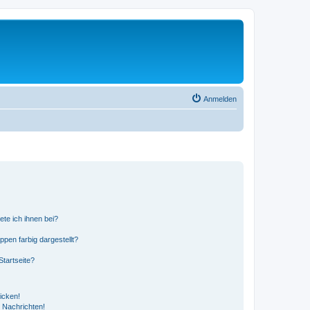
Anmelden
ete ich ihnen bei?
en farbig dargestellt?
tartseite?
icken!
 Nachrichten!