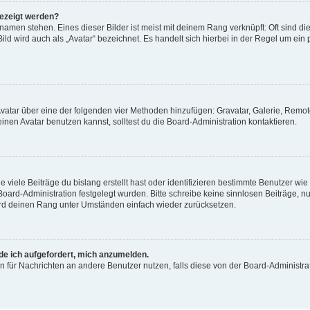
gezeigt werden?
amen stehen. Eines dieser Bilder ist meist mit deinem Rang verknüpft: Oft sind di
ld wird auch als „Avatar“ bezeichnet. Es handelt sich hierbei in der Regel um ein
 Avatar über eine der folgenden vier Methoden hinzufügen: Gravatar, Galerie, Rem
en Avatar benutzen kannst, solltest du die Board-Administration kontaktieren.
viele Beiträge du bislang erstellt hast oder identifizieren bestimmte Benutzer w
 Board-Administration festgelegt wurden. Bitte schreibe keine sinnlosen Beiträge
wird deinen Rang unter Umständen einfach wieder zurücksetzen.
rde ich aufgefordert, mich anzumelden.
ion für Nachrichten an andere Benutzer nutzen, falls diese von der Board-Administ