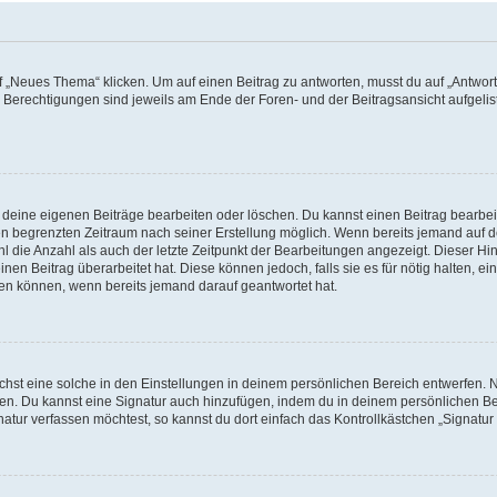
„Neues Thema“ klicken. Um auf einen Beitrag zu antworten, musst du auf „Antworte
e Berechtigungen sind jeweils am Ende der Foren- und der Beitragsansicht aufgeliste
r deine eigenen Beiträge bearbeiten oder löschen. Du kannst einen Beitrag bearbe
inen begrenzten Zeitraum nach seiner Erstellung möglich. Wenn bereits jemand auf de
 die Anzahl als auch der letzte Zeitpunkt der Bearbeitungen angezeigt. Dieser Hi
en Beitrag überarbeitet hat. Diese können jedoch, falls sie es für nötig halten, ei
hen können, wenn bereits jemand darauf geantwortet hat.
st eine solche in den Einstellungen in deinem persönlichen Bereich entwerfen. Na
eren. Du kannst eine Signatur auch hinzufügen, indem du in deinem persönlichen 
atur verfassen möchtest, so kannst du dort einfach das Kontrollkästchen „Signatu