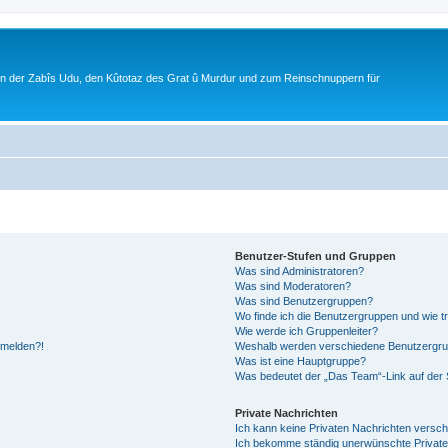
ion der Zabîs Udu, den Kûtotaz des Grat û Murdur und zum Reinschnuppern für
Benutzer-Stufen und Gruppen
Was sind Administratoren?
Was sind Moderatoren?
Was sind Benutzergruppen?
Wo finde ich die Benutzergruppen und wie tr
Wie werde ich Gruppenleiter?
anmelden?!
Weshalb werden verschiedene Benutzergrupp
Was ist eine Hauptgruppe?
Was bedeutet der „Das Team“-Link auf der S
Private Nachrichten
Ich kann keine Privaten Nachrichten versch
Ich bekomme ständig unerwünschte Private