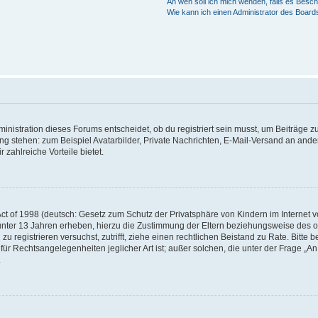
An wen soll ich mich wenden, falls es Besc
Wie kann ich einen Administrator des Board
istration dieses Forums entscheidet, ob du registriert sein musst, um Beiträge zu s
ung stehen: zum Beispiel Avatarbilder, Private Nachrichten, E-Mail-Versand an ander
 zahlreiche Vorteile bietet.
t of 1998 (deutsch: Gesetz zum Schutz der Privatsphäre von Kindern im Internet vo
unter 13 Jahren erheben, hierzu die Zustimmung der Eltern beziehungsweise des o
h zu registrieren versuchst, zutrifft, ziehe einen rechtlichen Beistand zu Rate. Bit
für Rechtsangelegenheiten jeglicher Art ist; außer solchen, die unter der Frage „
.