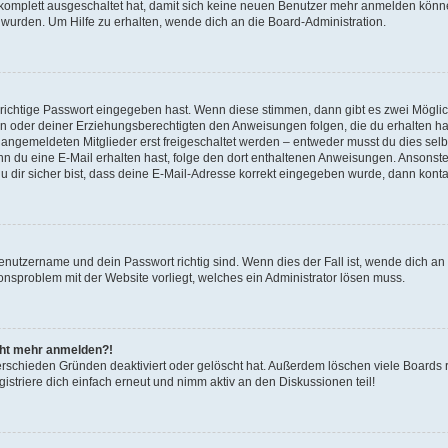
g komplett ausgeschaltet hat, damit sich keine neuen Benutzer mehr anmelden könn
 wurden. Um Hilfe zu erhalten, wende dich an die Board-Administration.
 richtige Passwort eingegeben hast. Wenn diese stimmen, dann gibt es zwei Mögl
tern oder deiner Erziehungsberechtigten den Anweisungen folgen, die du erhalten ha
u angemeldeten Mitglieder erst freigeschaltet werden – entweder musst du dies selbs
. Wenn du eine E-Mail erhalten hast, folge den dort enthaltenen Anweisungen. Ansons
 dir sicher bist, dass deine E-Mail-Adresse korrekt eingegeben wurde, dann kontak
Benutzername und dein Passwort richtig sind. Wenn dies der Fall ist, wende dich a
ionsproblem mit der Website vorliegt, welches ein Administrator lösen muss.
icht mehr anmelden?!
erschieden Gründen deaktiviert oder gelöscht hat. Außerdem löschen viele Boards r
triere dich einfach erneut und nimm aktiv an den Diskussionen teil!