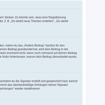
n“ klicken. Es könnte sein, dass eine Registrierung
t. Z. B. „Du darfst neue Themen erstellen“, „Du darfst
iten, indem du das „Ändere Beitrag“-Symbol für den
inen Beitrag geantwortet hat, wird dein Beitrag in der
nweis erscheint nicht, wenn noch niemand auf deinen Beitrag
ne Notiz hinterlassen, warum dein Beitrag überarbeitet wurde.
chdem du die Signatur erstellt und gespeichert hast, kannst
Bereich das standardmäßige Anhängen deiner Signatur
r anhängen“ wieder deaktivieren.