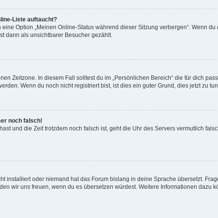
ine-Liste auftaucht?
n eine Option „Meinen Online-Status während dieser Sitzung verbergen“. Wenn du d
st dann als unsichtbarer Besucher gezählt.
en Zeitzone. In diesem Fall solltest du im „Persönlichen Bereich“ die für dich passe
den. Wenn du noch nicht registriert bist, ist dies ein guter Grund, dies jetzt zu tun
mer noch falsch!
t hast und die Zeit trotzdem noch falsch ist, geht die Uhr des Servers vermutlich fal
t installiert oder niemand hat das Forum bislang in deine Sprache übersetzt. Frag
, würden wir uns freuen, wenn du es übersetzen würdest. Weitere Informationen dazu