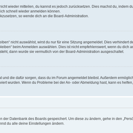
 nicht wieder mitteilen, du kannst es jedoch zurücksetzen. Dies machst du, indem 
 dich schnell wieder anmelden können.
ückzusetzen, so wende dich an die Board-Administration.
en“ nicht auswählst, wirst du nur für eine Sitzung angemeldet. Dies verhindert 
leiben“ beim Anmelden auswählen. Dies ist nicht empfehlenswert, wenn du dich an
 steht, dann wurde sie vermutlich von der Board-Administration ausgeschaltet.
 hat und die dafür sorgen, dass du im Forum angemeldet bleibst. Außerdem ermögli
tiviert wurden. Wenn du Probleme bei der An- oder Abmeldung hast, kann es helfen
n in der Datenbank des Boards gespeichert. Um diese zu ändern, gehe in den „Persö
nst du alle deine Einstellungen ändern.