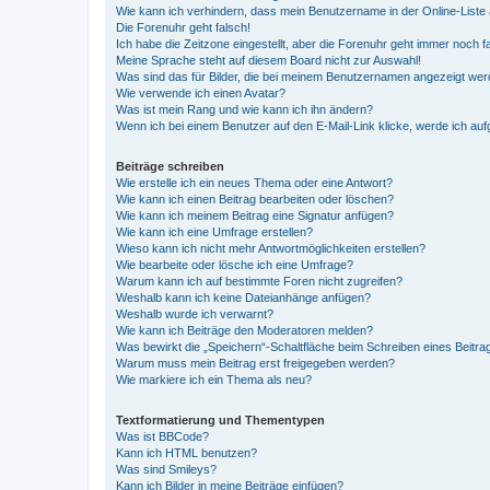
Wie kann ich verhindern, dass mein Benutzername in der Online-Liste 
Die Forenuhr geht falsch!
Ich habe die Zeitzone eingestellt, aber die Forenuhr geht immer noch f
Meine Sprache steht auf diesem Board nicht zur Auswahl!
Was sind das für Bilder, die bei meinem Benutzernamen angezeigt we
Wie verwende ich einen Avatar?
Was ist mein Rang und wie kann ich ihn ändern?
Wenn ich bei einem Benutzer auf den E-Mail-Link klicke, werde ich au
Beiträge schreiben
Wie erstelle ich ein neues Thema oder eine Antwort?
Wie kann ich einen Beitrag bearbeiten oder löschen?
Wie kann ich meinem Beitrag eine Signatur anfügen?
Wie kann ich eine Umfrage erstellen?
Wieso kann ich nicht mehr Antwortmöglichkeiten erstellen?
Wie bearbeite oder lösche ich eine Umfrage?
Warum kann ich auf bestimmte Foren nicht zugreifen?
Weshalb kann ich keine Dateianhänge anfügen?
Weshalb wurde ich verwarnt?
Wie kann ich Beiträge den Moderatoren melden?
Was bewirkt die „Speichern“-Schaltfläche beim Schreiben eines Beitra
Warum muss mein Beitrag erst freigegeben werden?
Wie markiere ich ein Thema als neu?
Textformatierung und Thementypen
Was ist BBCode?
Kann ich HTML benutzen?
Was sind Smileys?
Kann ich Bilder in meine Beiträge einfügen?