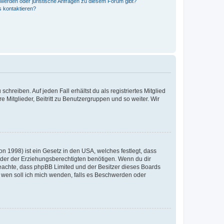
hwerden oder juristische Anfragen zu diesem Forum gibt?
s kontaktieren?
chreiben. Auf jeden Fall erhältst du als registriertes Mitglied
e Mitglieder, Beitritt zu Benutzergruppen und so weiter. Wir
n 1998) ist ein Gesetz in den USA, welches festlegt, dass
der der Erziehungsberechtigten benötigen. Wenn du dir
te beachte, dass phpBB Limited und der Besitzer dieses Boards
An wen soll ich mich wenden, falls es Beschwerden oder