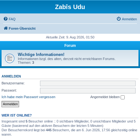
Zabîs Udu
FAQ
Anmelden
Foren-Übersicht
Aktuelle Zeit: 9. Aug 2026, 01:50
Forum
Wichtige Informationen!
Informationen bzgl. des alten, derzeit nicht erreichbaren Forums.
Themen:
3
ANMELDEN
Benutzername:
Passwort:
Ich habe mein Passwort vergessen
Angemeldet bleiben
WER IST ONLINE?
Insgesamt sind
5
Besucher online :: 0 sichtbare Mitglieder, 0 unsichtbare Mitglieder und 5
Gäste (basierend auf den aktiven Besuchern der letzten 5 Minuten)
Der Besucherrekord liegt bei
445
Besuchern, die am 6. Jun 2026, 17:56 gleichzeitig online
waren.