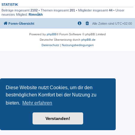
STATISTIK
Beiträge insgesamt
2102
• Themen insgesamt
201
• Mitglieder insgesamt
44
• Unser
neuestes Mitglied:
Rimnâkh
Foren-Übersicht
Alle Zeiten sind
UTC+02:00
Powered by
phpBB
® Forum Software © phpBB Limited
Deutsche Übersetzung durch
phpBB.de
Datenschutz
|
Nutzungsbedingungen
Diese Website nutzt Cookies, um dir den
bestmöglichen Komfort bei der Nutzung zu
bieten.
Mehr erfahren
Verstanden!