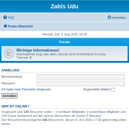
Zabîs Udu
FAQ
Anmelden
Foren-Übersicht
Aktuelle Zeit: 9. Aug 2026, 04:59
Forum
Wichtige Informationen!
Informationen bzgl. des alten, derzeit nicht erreichbaren Forums.
Themen:
3
ANMELDEN
Benutzername:
Passwort:
Ich habe mein Passwort vergessen
Angemeldet bleiben
WER IST ONLINE?
Insgesamt sind
130
Besucher online :: 0 sichtbare Mitglieder, 0 unsichtbare Mitglieder und
130 Gäste (basierend auf den aktiven Besuchern der letzten 5 Minuten)
Der Besucherrekord liegt bei
445
Besuchern, die am 6. Jun 2026, 17:56 gleichzeitig online
waren.