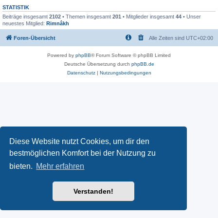
STATISTIK
Beiträge insgesamt
2102
• Themen insgesamt
201
• Mitglieder insgesamt
44
• Unser
neuestes Mitglied:
Rimnâkh
Foren-Übersicht
Alle Zeiten sind
UTC+02:00
Powered by
phpBB
® Forum Software © phpBB Limited
Deutsche Übersetzung durch
phpBB.de
Datenschutz
|
Nutzungsbedingungen
Diese Website nutzt Cookies, um dir den
bestmöglichen Komfort bei der Nutzung zu
bieten.
Mehr erfahren
Verstanden!