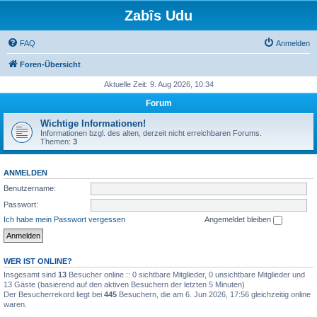
Zabîs Udu
FAQ
Anmelden
Foren-Übersicht
Aktuelle Zeit: 9. Aug 2026, 10:34
Forum
Wichtige Informationen!
Informationen bzgl. des alten, derzeit nicht erreichbaren Forums.
Themen:
3
ANMELDEN
Benutzername:
Passwort:
Ich habe mein Passwort vergessen
Angemeldet bleiben
WER IST ONLINE?
Insgesamt sind
13
Besucher online :: 0 sichtbare Mitglieder, 0 unsichtbare Mitglieder und
13 Gäste (basierend auf den aktiven Besuchern der letzten 5 Minuten)
Der Besucherrekord liegt bei
445
Besuchern, die am 6. Jun 2026, 17:56 gleichzeitig online
waren.