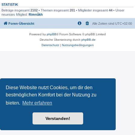
STATISTIK
Beiträge insgesamt
2102
• Themen insgesamt
201
• Mitglieder insgesamt
44
• Unser
neuestes Mitglied:
Rimnâkh
Foren-Übersicht
Alle Zeiten sind
UTC+02:00
Powered by
phpBB
® Forum Software © phpBB Limited
Deutsche Übersetzung durch
phpBB.de
Datenschutz
|
Nutzungsbedingungen
Diese Website nutzt Cookies, um dir den
bestmöglichen Komfort bei der Nutzung zu
bieten.
Mehr erfahren
Verstanden!