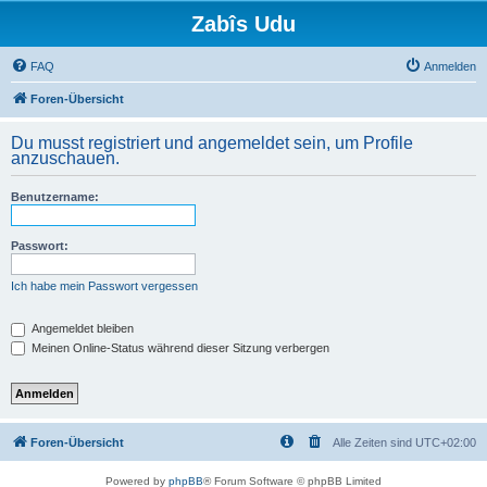
Zabîs Udu
FAQ
Anmelden
Foren-Übersicht
Du musst registriert und angemeldet sein, um Profile
anzuschauen.
Benutzername:
Passwort:
Ich habe mein Passwort vergessen
Angemeldet bleiben
Meinen Online-Status während dieser Sitzung verbergen
Foren-Übersicht
Alle Zeiten sind
UTC+02:00
Powered by
phpBB
® Forum Software © phpBB Limited