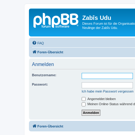
Zabîs Udu
Dieses Forum ist für die Organisat
Neulinge der Zabîs Udu.
FAQ
Foren-Übersicht
Anmelden
Benutzername:
Passwort:
Ich habe mein Passwort vergessen
Angemeldet bleiben
Meinen Online-Status während d
Foren-Übersicht