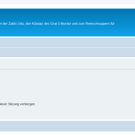
ion der Zabîs Udu, den Kûtotaz des Grat û Murdur und zum Reinschnuppern für
ieser Sitzung verbergen