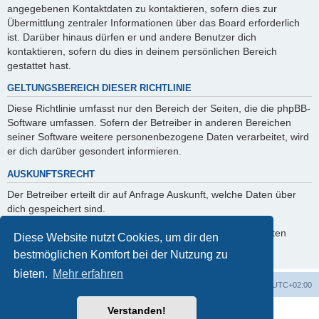
angegebenen Kontaktdaten zu kontaktieren, sofern dies zur
Übermittlung zentraler Informationen über das Board erforderlich
ist. Darüber hinaus dürfen er und andere Benutzer dich
kontaktieren, sofern du dies in deinem persönlichen Bereich
gestattet hast.
GELTUNGSBEREICH DIESER RICHTLINIE
Diese Richtlinie umfasst nur den Bereich der Seiten, die die phpBB-
Software umfassen. Sofern der Betreiber in anderen Bereichen
seiner Software weitere personenbezogene Daten verarbeitet, wird
er dich darüber gesondert informieren.
AUSKUNFTSRECHT
Der Betreiber erteilt dir auf Anfrage Auskunft, welche Daten über
dich gespeichert sind.
Du kannst jederzeit die Löschung bzw. Sperrung deiner Daten
Diese Website nutzt Cookies, um dir den
verlangen. Kontaktiere hierzu bitte den Betreiber.
bestmöglichen Komfort bei der Nutzung zu
bieten.
Mehr erfahren
Foren-Übersicht
Alle Zeiten sind
UTC+02:00
Verstanden!
Powered by
phpBB
® Forum Software © phpBB Limited