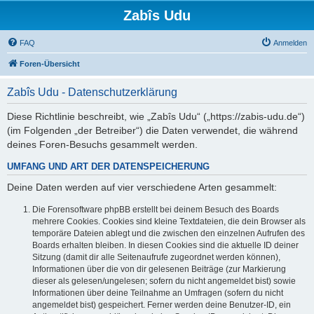
Zabîs Udu
FAQ
Anmelden
Foren-Übersicht
Zabîs Udu - Datenschutzerklärung
Diese Richtlinie beschreibt, wie „Zabîs Udu“ („https://zabis-udu.de“)
(im Folgenden „der Betreiber“) die Daten verwendet, die während
deines Foren-Besuchs gesammelt werden.
UMFANG UND ART DER DATENSPEICHERUNG
Deine Daten werden auf vier verschiedene Arten gesammelt:
Die Forensoftware phpBB erstellt bei deinem Besuch des Boards
mehrere Cookies. Cookies sind kleine Textdateien, die dein Browser als
temporäre Dateien ablegt und die zwischen den einzelnen Aufrufen des
Boards erhalten bleiben. In diesen Cookies sind die aktuelle ID deiner
Sitzung (damit dir alle Seitenaufrufe zugeordnet werden können),
Informationen über die von dir gelesenen Beiträge (zur Markierung
dieser als gelesen/ungelesen; sofern du nicht angemeldet bist) sowie
Informationen über deine Teilnahme an Umfragen (sofern du nicht
angemeldet bist) gespeichert. Ferner werden deine Benutzer-ID, ein