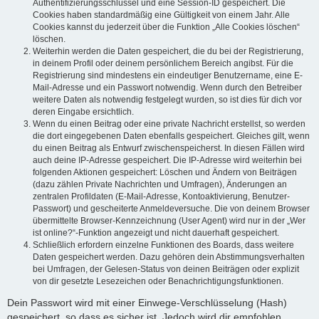
Authentifizierungsschlüssel und eine Session-ID gespeichert. Die
Cookies haben standardmäßig eine Gültigkeit von einem Jahr. Alle
Cookies kannst du jederzeit über die Funktion „Alle Cookies löschen“
löschen.
Weiterhin werden die Daten gespeichert, die du bei der Registrierung,
in deinem Profil oder deinem persönlichem Bereich angibst. Für die
Registrierung sind mindestens ein eindeutiger Benutzername, eine E-
Mail-Adresse und ein Passwort notwendig. Wenn durch den Betreiber
weitere Daten als notwendig festgelegt wurden, so ist dies für dich vor
deren Eingabe ersichtlich.
Wenn du einen Beitrag oder eine private Nachricht erstellst, so werden
die dort eingegebenen Daten ebenfalls gespeichert. Gleiches gilt, wenn
du einen Beitrag als Entwurf zwischenspeicherst. In diesen Fällen wird
auch deine IP-Adresse gespeichert. Die IP-Adresse wird weiterhin bei
folgenden Aktionen gespeichert: Löschen und Ändern von Beiträgen
(dazu zählen Private Nachrichten und Umfragen), Änderungen an
zentralen Profildaten (E-Mail-Adresse, Kontoaktivierung, Benutzer-
Passwort) und gescheiterte Anmeldeversuche. Die von deinem Browser
übermittelte Browser-Kennzeichnung (User Agent) wird nur in der „Wer
ist online?“-Funktion angezeigt und nicht dauerhaft gespeichert.
Schließlich erfordern einzelne Funktionen des Boards, dass weitere
Daten gespeichert werden. Dazu gehören dein Abstimmungsverhalten
bei Umfragen, der Gelesen-Status von deinen Beiträgen oder explizit
von dir gesetzte Lesezeichen oder Benachrichtigungsfunktionen.
Dein Passwort wird mit einer Einwege-Verschlüsselung (Hash)
gespeichert, so dass es sicher ist. Jedoch wird dir empfohlen,