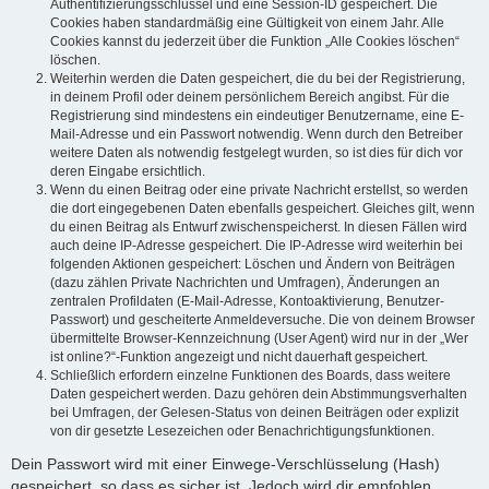
Authentifizierungsschlüssel und eine Session-ID gespeichert. Die
Cookies haben standardmäßig eine Gültigkeit von einem Jahr. Alle
Cookies kannst du jederzeit über die Funktion „Alle Cookies löschen“
löschen.
Weiterhin werden die Daten gespeichert, die du bei der Registrierung,
in deinem Profil oder deinem persönlichem Bereich angibst. Für die
Registrierung sind mindestens ein eindeutiger Benutzername, eine E-
Mail-Adresse und ein Passwort notwendig. Wenn durch den Betreiber
weitere Daten als notwendig festgelegt wurden, so ist dies für dich vor
deren Eingabe ersichtlich.
Wenn du einen Beitrag oder eine private Nachricht erstellst, so werden
die dort eingegebenen Daten ebenfalls gespeichert. Gleiches gilt, wenn
du einen Beitrag als Entwurf zwischenspeicherst. In diesen Fällen wird
auch deine IP-Adresse gespeichert. Die IP-Adresse wird weiterhin bei
folgenden Aktionen gespeichert: Löschen und Ändern von Beiträgen
(dazu zählen Private Nachrichten und Umfragen), Änderungen an
zentralen Profildaten (E-Mail-Adresse, Kontoaktivierung, Benutzer-
Passwort) und gescheiterte Anmeldeversuche. Die von deinem Browser
übermittelte Browser-Kennzeichnung (User Agent) wird nur in der „Wer
ist online?“-Funktion angezeigt und nicht dauerhaft gespeichert.
Schließlich erfordern einzelne Funktionen des Boards, dass weitere
Daten gespeichert werden. Dazu gehören dein Abstimmungsverhalten
bei Umfragen, der Gelesen-Status von deinen Beiträgen oder explizit
von dir gesetzte Lesezeichen oder Benachrichtigungsfunktionen.
Dein Passwort wird mit einer Einwege-Verschlüsselung (Hash)
gespeichert, so dass es sicher ist. Jedoch wird dir empfohlen,