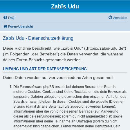
Zabîs Udu
FAQ
Anmelden
Foren-Übersicht
Zabîs Udu - Datenschutzerklärung
Diese Richtlinie beschreibt, wie „Zabîs Udu“ („https://zabis-udu.de“)
(im Folgenden „der Betreiber“) die Daten verwendet, die während
deines Foren-Besuchs gesammelt werden.
UMFANG UND ART DER DATENSPEICHERUNG
Deine Daten werden auf vier verschiedene Arten gesammelt:
Die Forensoftware phpBB erstellt bei deinem Besuch des Boards
mehrere Cookies. Cookies sind kleine Textdateien, die dein Browser als
temporäre Dateien ablegt und die zwischen den einzelnen Aufrufen des
Boards erhalten bleiben. In diesen Cookies sind die aktuelle ID deiner
Sitzung (damit dir alle Seitenaufrufe zugeordnet werden können),
Informationen über die von dir gelesenen Beiträge (zur Markierung
dieser als gelesen/ungelesen; sofern du nicht angemeldet bist) sowie
Informationen über deine Teilnahme an Umfragen (sofern du nicht
angemeldet bist) gespeichert. Ferner werden deine Benutzer-ID, ein