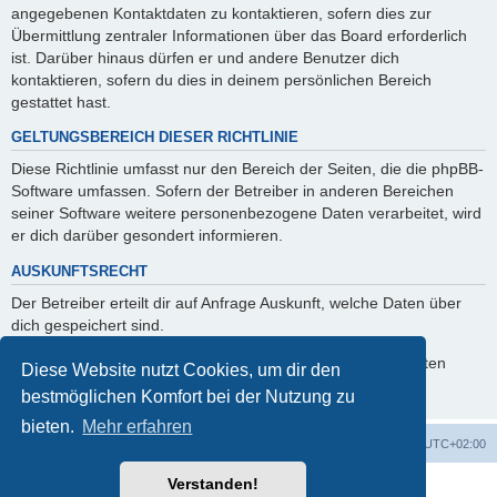
angegebenen Kontaktdaten zu kontaktieren, sofern dies zur
Übermittlung zentraler Informationen über das Board erforderlich
ist. Darüber hinaus dürfen er und andere Benutzer dich
kontaktieren, sofern du dies in deinem persönlichen Bereich
gestattet hast.
GELTUNGSBEREICH DIESER RICHTLINIE
Diese Richtlinie umfasst nur den Bereich der Seiten, die die phpBB-
Software umfassen. Sofern der Betreiber in anderen Bereichen
seiner Software weitere personenbezogene Daten verarbeitet, wird
er dich darüber gesondert informieren.
AUSKUNFTSRECHT
Der Betreiber erteilt dir auf Anfrage Auskunft, welche Daten über
dich gespeichert sind.
Du kannst jederzeit die Löschung bzw. Sperrung deiner Daten
Diese Website nutzt Cookies, um dir den
verlangen. Kontaktiere hierzu bitte den Betreiber.
bestmöglichen Komfort bei der Nutzung zu
bieten.
Mehr erfahren
Foren-Übersicht
Alle Zeiten sind
UTC+02:00
Verstanden!
Powered by
phpBB
® Forum Software © phpBB Limited