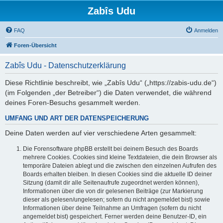
Zabîs Udu
FAQ
Anmelden
Foren-Übersicht
Zabîs Udu - Datenschutzerklärung
Diese Richtlinie beschreibt, wie „Zabîs Udu“ („https://zabis-udu.de“)
(im Folgenden „der Betreiber“) die Daten verwendet, die während
deines Foren-Besuchs gesammelt werden.
UMFANG UND ART DER DATENSPEICHERUNG
Deine Daten werden auf vier verschiedene Arten gesammelt:
Die Forensoftware phpBB erstellt bei deinem Besuch des Boards
mehrere Cookies. Cookies sind kleine Textdateien, die dein Browser als
temporäre Dateien ablegt und die zwischen den einzelnen Aufrufen des
Boards erhalten bleiben. In diesen Cookies sind die aktuelle ID deiner
Sitzung (damit dir alle Seitenaufrufe zugeordnet werden können),
Informationen über die von dir gelesenen Beiträge (zur Markierung
dieser als gelesen/ungelesen; sofern du nicht angemeldet bist) sowie
Informationen über deine Teilnahme an Umfragen (sofern du nicht
angemeldet bist) gespeichert. Ferner werden deine Benutzer-ID, ein