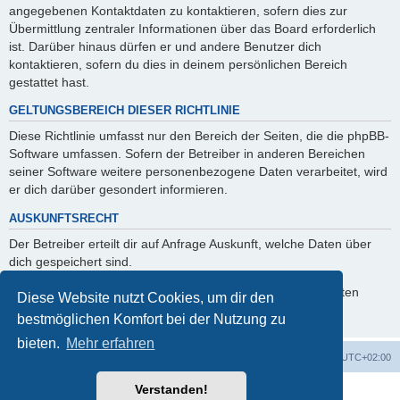
angegebenen Kontaktdaten zu kontaktieren, sofern dies zur
Übermittlung zentraler Informationen über das Board erforderlich
ist. Darüber hinaus dürfen er und andere Benutzer dich
kontaktieren, sofern du dies in deinem persönlichen Bereich
gestattet hast.
GELTUNGSBEREICH DIESER RICHTLINIE
Diese Richtlinie umfasst nur den Bereich der Seiten, die die phpBB-
Software umfassen. Sofern der Betreiber in anderen Bereichen
seiner Software weitere personenbezogene Daten verarbeitet, wird
er dich darüber gesondert informieren.
AUSKUNFTSRECHT
Der Betreiber erteilt dir auf Anfrage Auskunft, welche Daten über
dich gespeichert sind.
Du kannst jederzeit die Löschung bzw. Sperrung deiner Daten
Diese Website nutzt Cookies, um dir den
verlangen. Kontaktiere hierzu bitte den Betreiber.
bestmöglichen Komfort bei der Nutzung zu
bieten.
Mehr erfahren
Foren-Übersicht
Alle Zeiten sind
UTC+02:00
Verstanden!
Powered by
phpBB
® Forum Software © phpBB Limited