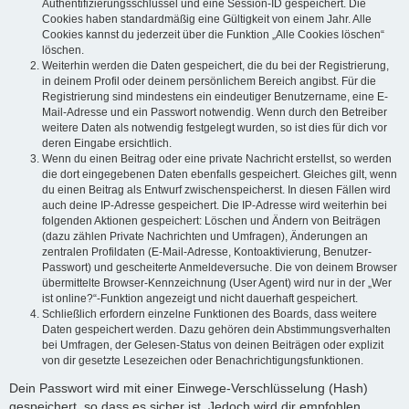
Authentifizierungsschlüssel und eine Session-ID gespeichert. Die
Cookies haben standardmäßig eine Gültigkeit von einem Jahr. Alle
Cookies kannst du jederzeit über die Funktion „Alle Cookies löschen“
löschen.
Weiterhin werden die Daten gespeichert, die du bei der Registrierung,
in deinem Profil oder deinem persönlichem Bereich angibst. Für die
Registrierung sind mindestens ein eindeutiger Benutzername, eine E-
Mail-Adresse und ein Passwort notwendig. Wenn durch den Betreiber
weitere Daten als notwendig festgelegt wurden, so ist dies für dich vor
deren Eingabe ersichtlich.
Wenn du einen Beitrag oder eine private Nachricht erstellst, so werden
die dort eingegebenen Daten ebenfalls gespeichert. Gleiches gilt, wenn
du einen Beitrag als Entwurf zwischenspeicherst. In diesen Fällen wird
auch deine IP-Adresse gespeichert. Die IP-Adresse wird weiterhin bei
folgenden Aktionen gespeichert: Löschen und Ändern von Beiträgen
(dazu zählen Private Nachrichten und Umfragen), Änderungen an
zentralen Profildaten (E-Mail-Adresse, Kontoaktivierung, Benutzer-
Passwort) und gescheiterte Anmeldeversuche. Die von deinem Browser
übermittelte Browser-Kennzeichnung (User Agent) wird nur in der „Wer
ist online?“-Funktion angezeigt und nicht dauerhaft gespeichert.
Schließlich erfordern einzelne Funktionen des Boards, dass weitere
Daten gespeichert werden. Dazu gehören dein Abstimmungsverhalten
bei Umfragen, der Gelesen-Status von deinen Beiträgen oder explizit
von dir gesetzte Lesezeichen oder Benachrichtigungsfunktionen.
Dein Passwort wird mit einer Einwege-Verschlüsselung (Hash)
gespeichert, so dass es sicher ist. Jedoch wird dir empfohlen,