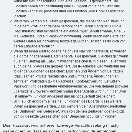
Authentifizierungsschlüssel und eine Session-ID gespeichert. Die
Cookies haben standardmäßig eine Gültigkeit von einem Jahr. Alle
Cookies kannst du jederzeit über die Funktion „Alle Cookies löschen“
löschen.
Weiterhin werden die Daten gespeichert, die du bei der Registrierung,
in deinem Profil oder deinem persönlichem Bereich angibst. Für die
Registrierung sind mindestens ein eindeutiger Benutzername, eine E-
Mail-Adresse und ein Passwort notwendig. Wenn durch den Betreiber
weitere Daten als notwendig festgelegt wurden, so ist dies für dich vor
deren Eingabe ersichtlich.
Wenn du einen Beitrag oder eine private Nachricht erstellst, so werden
die dort eingegebenen Daten ebenfalls gespeichert. Gleiches gilt, wenn
du einen Beitrag als Entwurf zwischenspeicherst. In diesen Fällen wird
auch deine IP-Adresse gespeichert. Die IP-Adresse wird weiterhin bei
folgenden Aktionen gespeichert: Löschen und Ändern von Beiträgen
(dazu zählen Private Nachrichten und Umfragen), Änderungen an
zentralen Profildaten (E-Mail-Adresse, Kontoaktivierung, Benutzer-
Passwort) und gescheiterte Anmeldeversuche. Die von deinem Browser
übermittelte Browser-Kennzeichnung (User Agent) wird nur in der „Wer
ist online?“-Funktion angezeigt und nicht dauerhaft gespeichert.
Schließlich erfordern einzelne Funktionen des Boards, dass weitere
Daten gespeichert werden. Dazu gehören dein Abstimmungsverhalten
bei Umfragen, der Gelesen-Status von deinen Beiträgen oder explizit
von dir gesetzte Lesezeichen oder Benachrichtigungsfunktionen.
Dein Passwort wird mit einer Einwege-Verschlüsselung (Hash)
gespeichert, so dass es sicher ist. Jedoch wird dir empfohlen,