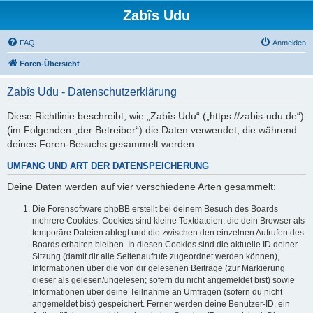
Zabîs Udu
FAQ
Anmelden
Foren-Übersicht
Zabîs Udu - Datenschutzerklärung
Diese Richtlinie beschreibt, wie „Zabîs Udu“ („https://zabis-udu.de“)
(im Folgenden „der Betreiber“) die Daten verwendet, die während
deines Foren-Besuchs gesammelt werden.
UMFANG UND ART DER DATENSPEICHERUNG
Deine Daten werden auf vier verschiedene Arten gesammelt:
Die Forensoftware phpBB erstellt bei deinem Besuch des Boards
mehrere Cookies. Cookies sind kleine Textdateien, die dein Browser als
temporäre Dateien ablegt und die zwischen den einzelnen Aufrufen des
Boards erhalten bleiben. In diesen Cookies sind die aktuelle ID deiner
Sitzung (damit dir alle Seitenaufrufe zugeordnet werden können),
Informationen über die von dir gelesenen Beiträge (zur Markierung
dieser als gelesen/ungelesen; sofern du nicht angemeldet bist) sowie
Informationen über deine Teilnahme an Umfragen (sofern du nicht
angemeldet bist) gespeichert. Ferner werden deine Benutzer-ID, ein