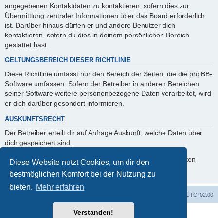
angegebenen Kontaktdaten zu kontaktieren, sofern dies zur
Übermittlung zentraler Informationen über das Board erforderlich
ist. Darüber hinaus dürfen er und andere Benutzer dich
kontaktieren, sofern du dies in deinem persönlichen Bereich
gestattet hast.
GELTUNGSBEREICH DIESER RICHTLINIE
Diese Richtlinie umfasst nur den Bereich der Seiten, die die phpBB-
Software umfassen. Sofern der Betreiber in anderen Bereichen
seiner Software weitere personenbezogene Daten verarbeitet, wird
er dich darüber gesondert informieren.
AUSKUNFTSRECHT
Der Betreiber erteilt dir auf Anfrage Auskunft, welche Daten über
dich gespeichert sind.
Du kannst jederzeit die Löschung bzw. Sperrung deiner Daten
Diese Website nutzt Cookies, um dir den
verlangen. Kontaktiere hierzu bitte den Betreiber.
bestmöglichen Komfort bei der Nutzung zu
bieten.
Mehr erfahren
Foren-Übersicht
Alle Zeiten sind
UTC+02:00
Verstanden!
Powered by
phpBB
® Forum Software © phpBB Limited