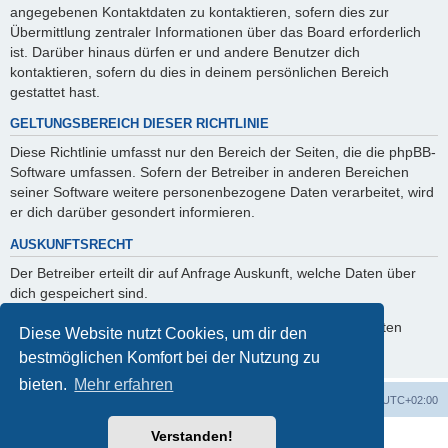
angegebenen Kontaktdaten zu kontaktieren, sofern dies zur
Übermittlung zentraler Informationen über das Board erforderlich
ist. Darüber hinaus dürfen er und andere Benutzer dich
kontaktieren, sofern du dies in deinem persönlichen Bereich
gestattet hast.
GELTUNGSBEREICH DIESER RICHTLINIE
Diese Richtlinie umfasst nur den Bereich der Seiten, die die phpBB-
Software umfassen. Sofern der Betreiber in anderen Bereichen
seiner Software weitere personenbezogene Daten verarbeitet, wird
er dich darüber gesondert informieren.
AUSKUNFTSRECHT
Der Betreiber erteilt dir auf Anfrage Auskunft, welche Daten über
dich gespeichert sind.
Du kannst jederzeit die Löschung bzw. Sperrung deiner Daten
Diese Website nutzt Cookies, um dir den
verlangen. Kontaktiere hierzu bitte den Betreiber.
bestmöglichen Komfort bei der Nutzung zu
bieten.
Mehr erfahren
Foren-Übersicht
Alle Zeiten sind
UTC+02:00
Verstanden!
Powered by
phpBB
® Forum Software © phpBB Limited