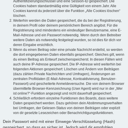
Authentifizierungsschlüssel und eine Session-ID gespeichert. Die
Cookies haben standardmäßig eine Gültigkeit von einem Jahr. Alle
Cookies kannst du jederzeit über die Funktion „Alle Cookies löschen“
löschen.
Weiterhin werden die Daten gespeichert, die du bei der Registrierung,
in deinem Profil oder deinem persönlichem Bereich angibst. Für die
Registrierung sind mindestens ein eindeutiger Benutzername, eine E-
Mail-Adresse und ein Passwort notwendig. Wenn durch den Betreiber
weitere Daten als notwendig festgelegt wurden, so ist dies für dich vor
deren Eingabe ersichtlich.
Wenn du einen Beitrag oder eine private Nachricht erstellst, so werden
die dort eingegebenen Daten ebenfalls gespeichert. Gleiches gilt, wenn
du einen Beitrag als Entwurf zwischenspeicherst. In diesen Fällen wird
auch deine IP-Adresse gespeichert. Die IP-Adresse wird weiterhin bei
folgenden Aktionen gespeichert: Löschen und Ändern von Beiträgen
(dazu zählen Private Nachrichten und Umfragen), Änderungen an
zentralen Profildaten (E-Mail-Adresse, Kontoaktivierung, Benutzer-
Passwort) und gescheiterte Anmeldeversuche. Die von deinem Browser
übermittelte Browser-Kennzeichnung (User Agent) wird nur in der „Wer
ist online?“-Funktion angezeigt und nicht dauerhaft gespeichert.
Schließlich erfordern einzelne Funktionen des Boards, dass weitere
Daten gespeichert werden. Dazu gehören dein Abstimmungsverhalten
bei Umfragen, der Gelesen-Status von deinen Beiträgen oder explizit
von dir gesetzte Lesezeichen oder Benachrichtigungsfunktionen.
Dein Passwort wird mit einer Einwege-Verschlüsselung (Hash)
gespeichert, so dass es sicher ist. Jedoch wird dir empfohlen,