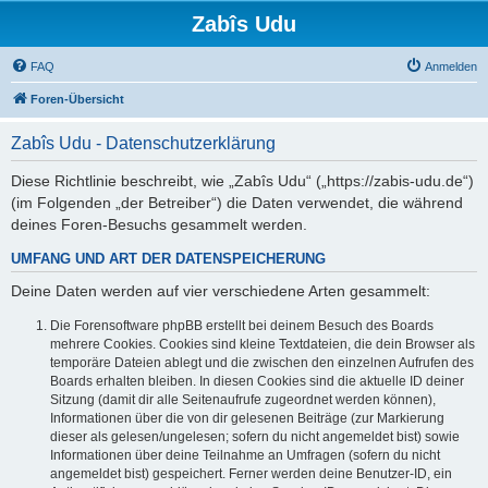
Zabîs Udu
FAQ
Anmelden
Foren-Übersicht
Zabîs Udu - Datenschutzerklärung
Diese Richtlinie beschreibt, wie „Zabîs Udu“ („https://zabis-udu.de“)
(im Folgenden „der Betreiber“) die Daten verwendet, die während
deines Foren-Besuchs gesammelt werden.
UMFANG UND ART DER DATENSPEICHERUNG
Deine Daten werden auf vier verschiedene Arten gesammelt:
Die Forensoftware phpBB erstellt bei deinem Besuch des Boards
mehrere Cookies. Cookies sind kleine Textdateien, die dein Browser als
temporäre Dateien ablegt und die zwischen den einzelnen Aufrufen des
Boards erhalten bleiben. In diesen Cookies sind die aktuelle ID deiner
Sitzung (damit dir alle Seitenaufrufe zugeordnet werden können),
Informationen über die von dir gelesenen Beiträge (zur Markierung
dieser als gelesen/ungelesen; sofern du nicht angemeldet bist) sowie
Informationen über deine Teilnahme an Umfragen (sofern du nicht
angemeldet bist) gespeichert. Ferner werden deine Benutzer-ID, ein