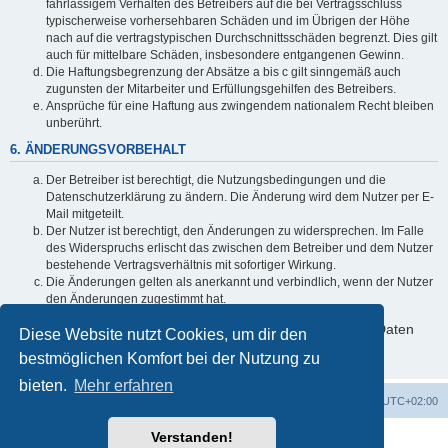
fahrlässigem Verhalten des Betreibers auf die bei Vertragsschluss
typischerweise vorhersehbaren Schäden und im Übrigen der Höhe
nach auf die vertragstypischen Durchschnittsschäden begrenzt. Dies gilt
auch für mittelbare Schäden, insbesondere entgangenen Gewinn.
Die Haftungsbegrenzung der Absätze a bis c gilt sinngemäß auch
zugunsten der Mitarbeiter und Erfüllungsgehilfen des Betreibers.
Ansprüche für eine Haftung aus zwingendem nationalem Recht bleiben
unberührt.
6. ÄNDERUNGSVORBEHALT
Der Betreiber ist berechtigt, die Nutzungsbedingungen und die
Datenschutzerklärung zu ändern. Die Änderung wird dem Nutzer per E-
Mail mitgeteilt.
Der Nutzer ist berechtigt, den Änderungen zu widersprechen. Im Falle
des Widerspruchs erlischt das zwischen dem Betreiber und dem Nutzer
bestehende Vertragsverhältnis mit sofortiger Wirkung.
Die Änderungen gelten als anerkannt und verbindlich, wenn der Nutzer
den Änderungen zugestimmt hat.
Informationen über den Umgang mit deinen persönlichen Daten
Diese Website nutzt Cookies, um dir den
sind in der Datenschutzerklärung enthalten.
bestmöglichen Komfort bei der Nutzung zu
bieten.
Mehr erfahren
Foren-Übersicht
Alle Zeiten sind
UTC+02:00
Verstanden!
Powered by
phpBB
® Forum Software © phpBB Limited