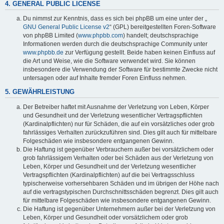
4. GENERAL PUBLIC LICENSE
Du nimmst zur Kenntnis, dass es sich bei phpBB um eine unter der „
GNU General Public License v2
“ (GPL) bereitgestellten Foren-Software
von phpBB Limited (
www.phpbb.com
) handelt; deutschsprachige
Informationen werden durch die deutschsprachige Community unter
www.phpbb.de
zur Verfügung gestellt. Beide haben keinen Einfluss auf
die Art und Weise, wie die Software verwendet wird. Sie können
insbesondere die Verwendung der Software für bestimmte Zwecke nicht
untersagen oder auf Inhalte fremder Foren Einfluss nehmen.
5. GEWÄHRLEISTUNG
Der Betreiber haftet mit Ausnahme der Verletzung von Leben, Körper
und Gesundheit und der Verletzung wesentlicher Vertragspflichten
(Kardinalpflichten) nur für Schäden, die auf ein vorsätzliches oder grob
fahrlässiges Verhalten zurückzuführen sind. Dies gilt auch für mittelbare
Folgeschäden wie insbesondere entgangenen Gewinn.
Die Haftung ist gegenüber Verbrauchern außer bei vorsätzlichem oder
grob fahrlässigem Verhalten oder bei Schäden aus der Verletzung von
Leben, Körper und Gesundheit und der Verletzung wesentlicher
Vertragspflichten (Kardinalpflichten) auf die bei Vertragsschluss
typischerweise vorhersehbaren Schäden und im übrigen der Höhe nach
auf die vertragstypischen Durchschnittsschäden begrenzt. Dies gilt auch
für mittelbare Folgeschäden wie insbesondere entgangenen Gewinn.
Die Haftung ist gegenüber Unternehmern außer bei der Verletzung von
Leben, Körper und Gesundheit oder vorsätzlichem oder grob