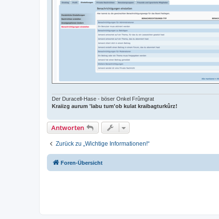
Der Duracell-Hase - böser Onkel Frûmgrat
Kraiizg aurum 'labu tum'ob kulat kraibagturkûrz!
Antworten
Zurück zu „Wichtige Informationen!“
Foren-Übersicht