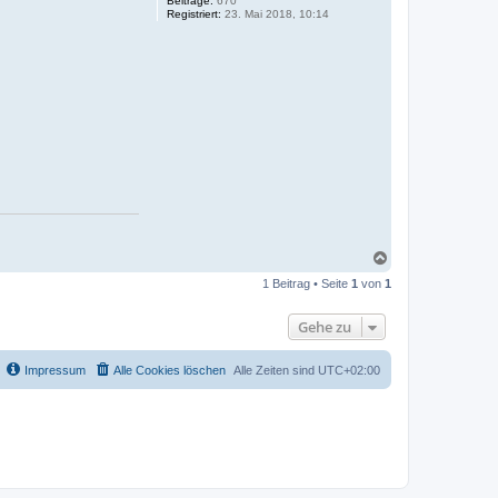
Beiträge:
670
Registriert:
23. Mai 2018, 10:14
N
a
1 Beitrag • Seite
1
von
1
c
h
o
Gehe zu
b
e
n
Impressum
Alle Cookies löschen
Alle Zeiten sind
UTC+02:00