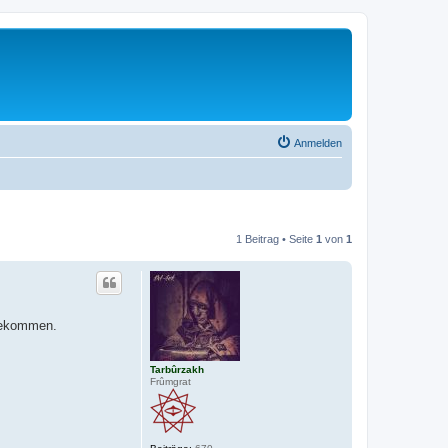
Anmelden
1 Beitrag • Seite
1
von
1
 bekommen.
Tarbûrzakh
Frûmgrat