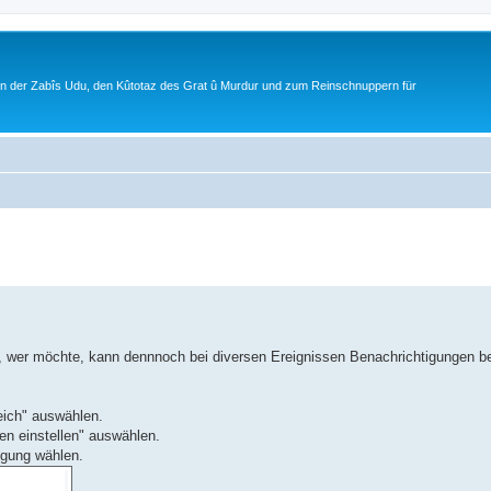
ion der Zabîs Udu, den Kûtotaz des Grat û Murdur und zum Reinschnuppern für
t, wer möchte, kann dennnoch bei diversen Ereignissen Benachrichtigungen
eich" auswählen.
en einstellen" auswählen.
igung wählen.